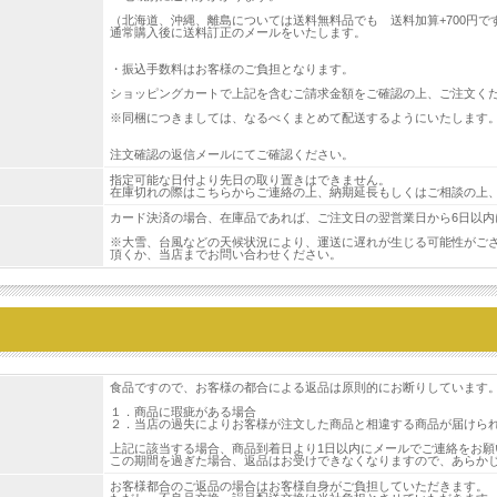
（北海道、沖縄、離島については送料無料品でも 送料加算+700円で
通常購入後に送料訂正のメールをいたします。
・振込手数料はお客様のご負担となります。
ショッピングカートで上記を含むご請求金額をご確認の上、ご注文く
※同梱につきましては、なるべくまとめて配送するようにいたします
注文確認の返信メールにてご確認ください。
指定可能な日付より先日の取り置きはできません。
在庫切れの際はこちらからご連絡の上、納期延長もしくはご相談の上
カード決済の場合、在庫品であれば、ご注文日の翌営業日から6日以内
※大雪、台風などの天候状況により、運送に遅れが生じる可能性がご
頂くか、当店までお問い合わせください。
食品ですので、お客様の都合による返品は原則的にお断りしています
１．商品に瑕疵がある場合
２．当店の過失によりお客様が注文した商品と相違する商品が届けら
上記に該当する場合、商品到着日より1日以内にメールでご連絡をお
この期間を過ぎた場合、返品はお受けできなくなりますので、あらか
お客様都合のご返品の場合はお客様自身がご負担していただきます。