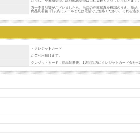
ただし、不良品交換、誤品配送交換は当社負担とさせていただきます
万一不良品等がございましたら、当店の在庫状況を確認のうえ、新品
商品到着後1日以内にメールまたは電話でご連絡ください。それを過
・クレジットカード
がご利用頂けます。
クレジットカード：商品到着後、1週間以内にクレジットカード会社へ