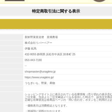
特定商取引法に関する表示
新鮮野菜直送便 直畑農場
株式会社リバーベアー
伊藤 拓馬
432-8055 静岡県 浜松市中央区 卸本町 25
053-443-7190
--
shopmaster@unagiimo.jp
https://www.unagiimo.jp/
うなぎいも、野菜、果物
ショッピングサイト上に表示されている在庫情報（売り切れの表示含
ご注文後、当店よりご注文確認メールを送信した時点で、該当注文商
正確な在庫状況は各商品ページの「問い合わせ」ボタンをご利用の上
・価格表示は消費税込となります。
・地域別に送料がかかります。