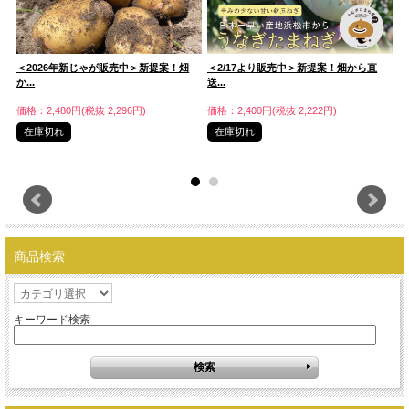
＜2026年新じゃが販売中＞新提案！畑
＜2/17より販売中＞新提案！畑から直
＜
か...
送...
価
価格：2,480円(税抜 2,296円)
価格：2,400円(税抜 2,222円)
在庫切れ
在庫切れ
商品検索
キーワード検索