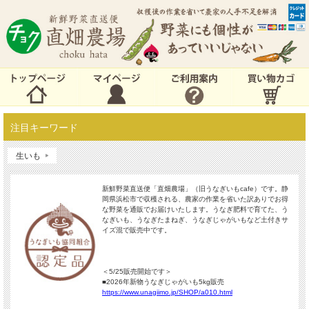
注目キーワード
生いも
新鮮野菜直送便「直畑農場」（旧うなぎいもcafe）です。静
岡県浜松市で収穫される、農家の作業を省いた訳ありでお得
な野菜を通販でお届けいたします。うなぎ肥料で育てた、う
なぎいも、うなぎたまねぎ、うなぎじゃがいもなど土付きサ
イズ混で販売中です。
＜5/25販売開始です＞
■2026年新物うなぎじゃがいも5kg
販売
https://www.unagiimo.jp/SHOP/a010.html