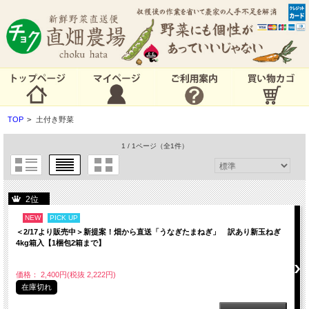
TOP
>
土付き野菜
1 / 1ページ
（全1件）
2位
NEW
PICK UP
＜2/17より販売中＞新提案！畑から直送「うなぎたまねぎ」 訳あり新玉ねぎ
4kg箱入【1梱包2箱まで】
価格： 2,400円(税抜 2,222円)
在庫切れ