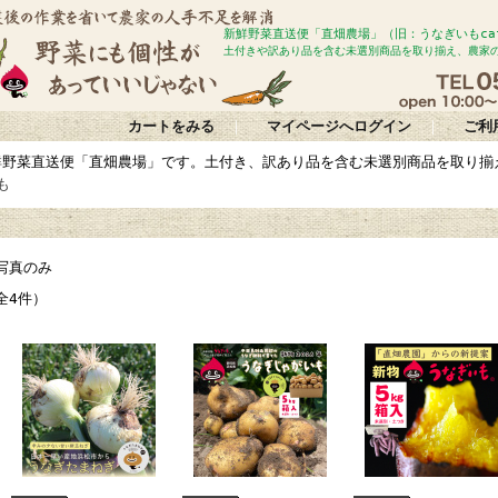
新鮮野菜直送便「直畑農場」（旧：うなぎいもc
土付きや訳あり品を含む未選別商品を取り揃え、農家
カートをみる
｜
マイページへログイン
｜
ご利
鮮野菜直送便「直畑農場」です。土付き、訳あり品を含む未選別商品を取り揃
も
写真のみ
全4件）