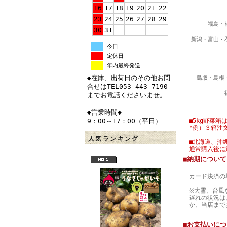
16
17
18
19
20
21
22
23
24
25
26
27
28
29
福島・
30
31
新潟・富山・
今日
定休日
年内最終発送
◆在庫、出荷日のその他お問
鳥取・島根
合せはTEL053-443-7190
までお電話くださいませ。
◆営業時間◆
9：00～17：00（平日）
■5kg野菜箱
*例）３箱注
人気ランキング
■北海道、沖
通常購入後に
■納期について
カード決済の
※大雪、台風
遅れの状況は
か、当店まで
■お支払いに