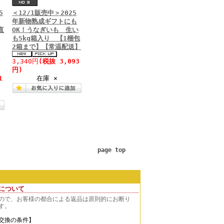
5
＜12/1販売中＞2025
年新物熟成ギフトにも
直
OK！うなぎいも 生い
い
も5kg箱入り 【1梱包
提
2箱まで】【常温配送】
】
3,340円
(税抜 3,093
円)
1
在庫 ×
page top
について
ので、お客様の都合による返品は原則的にお断り
す。
交換の条件】