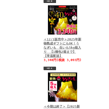
＜12/1販売中＞2025年新
物熟成ギフトにもOK！う
なぎいも 生いも5kg箱入
り 【1梱包2箱まで】
【常温配送】
3,340円(税抜 3,093円)
＜今期は終了＞【2025新