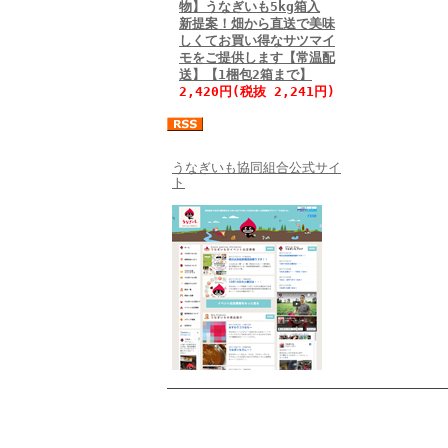
物】うなぎいも5kg箱入
新提案！畑から直送で美味
しくてお買い得なサツマイ
モをご提供します【常温配
送】【1梱包2箱まで】
2,420円(税抜 2,241円)
うなぎいも協同組合公式サイ
ト