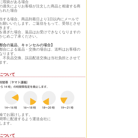
に瑕疵がある場合
の過失によりお客様が注文した商品と相違する商
られた場合
当する場合、商品到着日より1日以内にメールで
お願いいたします。ご返信をもって、受領とさせ
きます。
を過ぎた場合、返品はお受けできなくなりますの
かじめご了承ください。
都合の返品、キャンセルの場合】
合による返品・交換の場合は、送料はお客様の
なります。
不良品交換、誤品配送交換は当社負担とさせて
ます。
について
輸でお届けします。
間帯に配達するよう運送会社に
します。
について