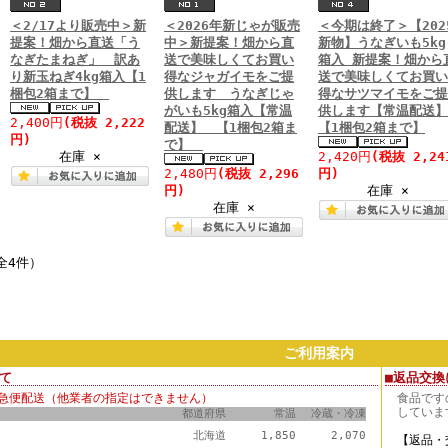
＜2/17より販売中＞新
＜2026年新じゃが販売
＜今期は終了＞【202
提案！畑から直送「う
中＞新提案！畑から直
新物】うなぎいも5kg
なぎたまねぎ」 訳あ
送で美味しくてお買い
箱入 新提案！畑から
り新玉ねぎ4kg箱入【1
得なジャガイモをご提
送で美味しくてお買
梱包2箱まで】
供します うなぎじゃ
得なサツマイモをご
がいも5kg箱入【常温
供します【常温配送
2,400円
(税抜 2,222
配送】 【1梱包2箱ま
【1梱包2箱まで】
円)
で】
在庫 ×
2,420円
(税抜 2,24
2,480円
(税抜 2,296
円)
円)
在庫 ×
在庫 ×
全4件）
ご利用案内
て
■返品交換
急便配送（他業者の指定はできません）
食品です
していま
都道府県
常温
冷蔵・冷凍
北海道
1,850
2,070
【返品・