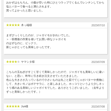
おかずはもちろん、小腹が空いた時にひとつラップでくるんでレンチンしてから
塩とバターで食べると満たされます。
買ってよかったと思いました。
木っ端様
2023/07/10
まずびっくりしたのが、ジャガイモがきれいでした。
＞・収穫後の作業を省いてお買い得なジャガイモ
のはずなのに、ビックリ。
新じゃがとっても美味しかったです。
ヤマシタ様
2023/07/09
こちらの玉ねぎがすごく甘くて美味しかったので、ジャガイモも美味しいに違い
ない、と思い、昨年に引き続き注文させていただきました。
色んな大きさが入っているので小さいものは丸ごと茹でてじゃがバターや煮物に
して、大きいモノはポテサラに、と楽しみました。ホッコリというより少しネッ
トリ感のある美味しいジャガイモでした。ありがとうございました。（去年より
ずっと美味しかったです。）
Jun様
2023/07/08