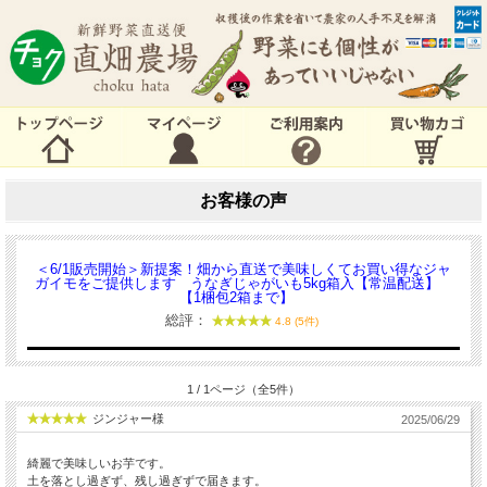
お客様の声
＜6/1販売開始＞新提案！畑から直送で美味しくてお買い得なジャ
ガイモをご提供します うなぎじゃがいも5kg箱入【常温配送】
【1梱包2箱まで】
総評：
4.8 (5件)
1 / 1ページ（全5件）
ジンジャー様
2025/06/29
綺麗で美味しいお芋です。
土を落とし過ぎず、残し過ぎずで届きます。